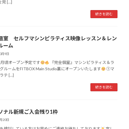
完 […]
続きを読む
個室 セルフマシンピラティス映像レッスン＆レン
ルーム
10月9日
2月頃オープン予定です
『完全個室』マシンピラティス＆ラ
ルームをFITBOX Main Studio裏にオープンいたします
①マ
テ […]
続きを読む
ソナル新規ご入会残り1枠
5月20日
を検討している方はお早めにご連絡お待ちしております
宜し