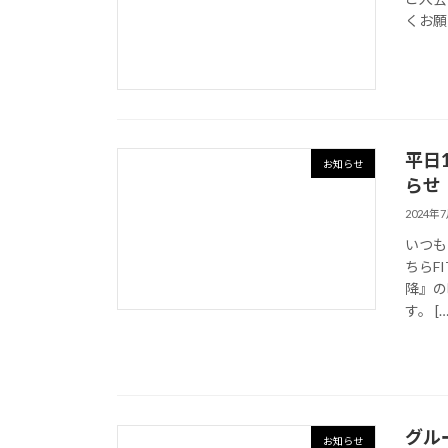
くお願
平日
お知らせ
らせ
2024年
いつも
ちらF
降』の
す。 […
グル
お知らせ