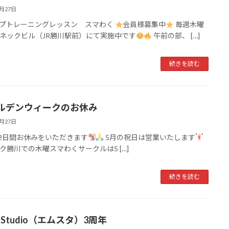
3月27日
プトレーニングレッスン スマわく
会員様募集中
毎週木曜
ネックビル（JR勝川駅前）にて実施中です
午前の部、 […]
続きを読む
ルデンウィークのお休み
3月27日
2日間お休みをいただきます
5月の祝日は営業いたします
ク勝川での木曜スマわくサークルは5 […]
続きを読む
n Studio（エムスタ）3周年