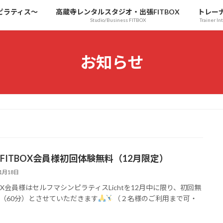
ンピラティス〜
高蔵寺レンタルスタジオ・出張FITBOX
トレー
Studio/Business FITBOX
Trainer In
お知らせ
ht FITBOX会員様初回体験無料（12月限定）
11月18日
BOX会員様はセルフマシンピラティスLichtを12月中に限り、初回無
（60分）とさせていただきます
（２名様のご利用まで可・