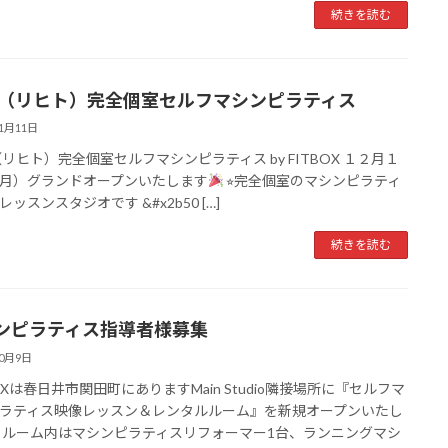
続きを読む
cht（リヒト）完全個室セルフマシンピラティス
11月11日
ht（リヒト）完全個室セルフマシンピラティス by FITBOX １２月１
月）グランドオープンいたします
⭐︎完全個室のマシンピラティ
ッスンスタジオです &#x2b50 […]
続きを読む
ンピラティス指導者様募集
10月9日
BOXは春日井市関田町にありますMain Studio隣接場所に『セルフマ
ラティス映像レッスン＆レンタルルーム』を新規オープンいたし
 ルーム内はマシンピラティスリフォーマー1台、ランニングマシ