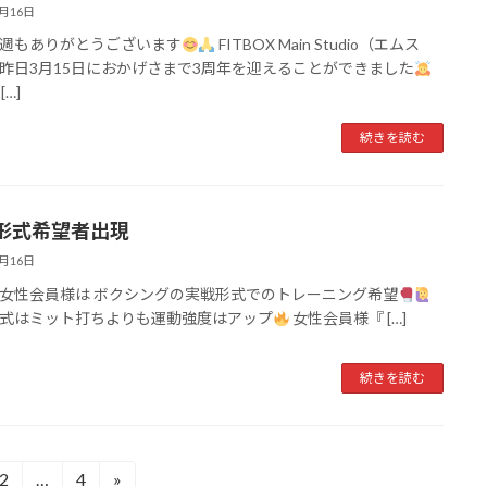
3月16日
週もありがとうございます
FITBOX Main Studio（エムス
昨日3月15日におかげさまで3周年を迎えることができました
[…]
続きを読む
形式希望者出現
3月16日
女性会員様は ボクシングの実戦形式でのトレーニング希望
式はミット打ちよりも運動強度はアップ
女性会員様『 […]
続きを読む
2
…
4
»
固
固