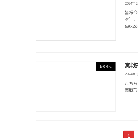
2024年
皆様今
タ）、
‍&#x26 
実戦
お知らせ
2024年
こちら
実戦形
投
1
固