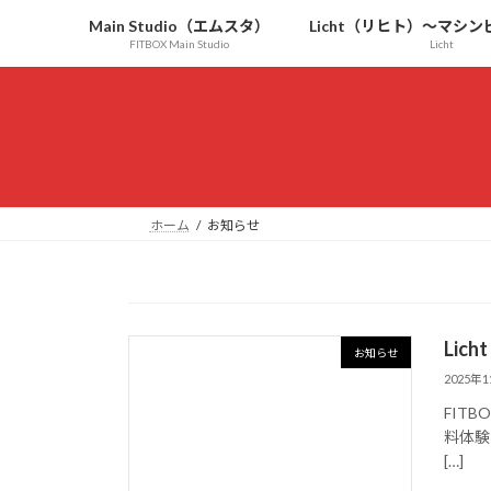
コ
ナ
Main Studio（エムスタ）
Licht（リヒト）〜マシ
ン
ビ
FITBOX Main Studio
Licht
テ
ゲ
ン
ー
ツ
シ
へ
ョ
ス
ン
キ
に
ッ
移
ホーム
お知らせ
プ
動
Lic
お知らせ
2025年
FIT
料体験
[…]